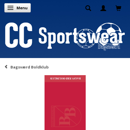
Menu
Skifte navigation
Bagsværd Boldklub