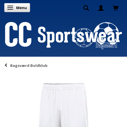
Menu
Skifte navigation
Bagsværd Boldklub