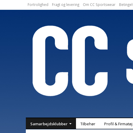
Fortrolighed
Fragt og levering
Om CC Sportswear
Betingel
Samarbejdsklubber
Tilbehør
Profil & Firmatøj