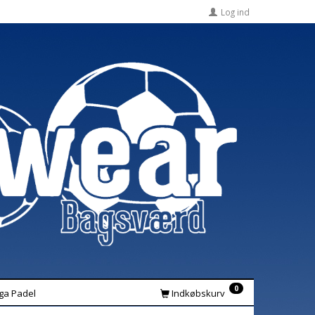
Log ind
0
iga Padel
Indkøbskurv