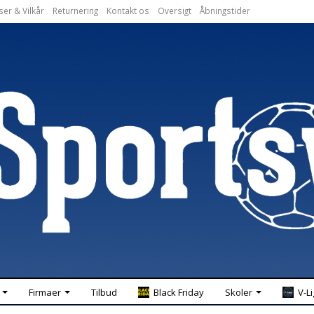
ser & Vilkår
Returnering
Kontakt os
Oversigt
Åbningstider
Firmaer
Tilbud
Black Friday
Skoler
V-L