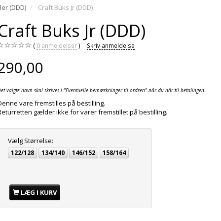
er (DDD)
Craft Buks Jr (DDD)
Craft Buks Jr (DDD)
0
anmeldelser
Skriv anmeldelse
290,00
et valgte navn skal skrives i "Eventuelle bemærkninger til ordren" når du når til betalingen.
Denne vare fremstilles på bestilling.
Returretten gælder ikke for varer fremstillet på bestilling.
Vælg
Størrelse:
122/128
134/140
146/152
158/164
LÆG I KURV