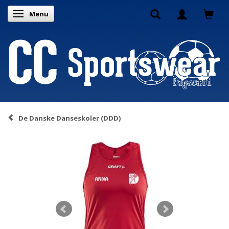
Menu
Skifte navigation
De Danske Danseskoler (DDD)