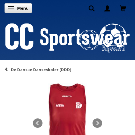
Menu
Skifte navigation
De Danske Danseskoler (DDD)