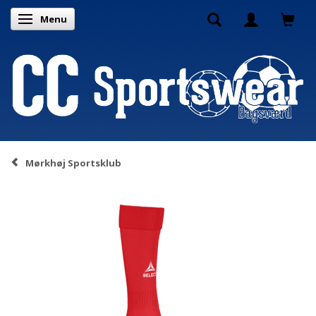
Menu
Toggle navigation
Mørkhøj Sportsklub