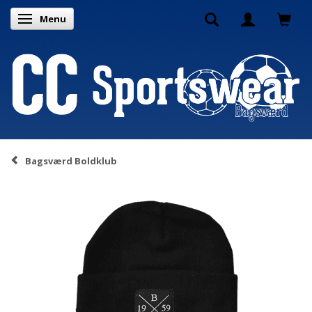
Menu
Skifte navigation
Bagsværd Boldklub