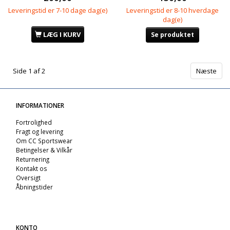
Leveringstid er 7-10 dage dag(e)
Leveringstid er 8-10 hverdage
dag(e)
LÆG I KURV
Se produktet
Side 1 af 2
Næste
INFORMATIONER
Fortrolighed
Fragt og levering
Om CC Sportswear
Betingelser & Vilkår
Returnering
Kontakt os
Oversigt
Åbningstider
KONTO