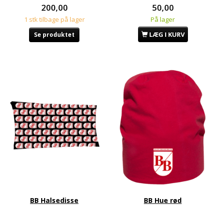
200,00
50,00
1 stk tilbage på lager
På lager
LÆG I KURV
Se produktet
BB Halsedisse
BB Hue rød