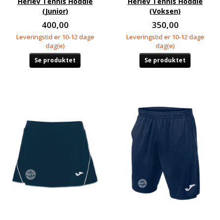
Herlev Tennis Hoddie
Herlev Tennis Hoddie
(Junior)
(Voksen)
400,00
350,00
Leveringstid er 10-12 dage
Leveringstid er 10-12 dage
dag(e)
dag(e)
Se produktet
Se produktet