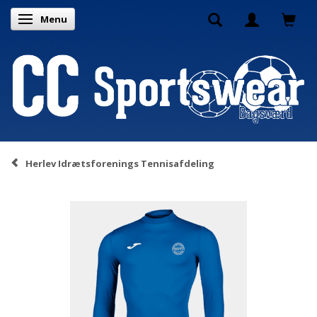
Menu
Skifte navigation
Herlev Idrætsforenings Tennisafdeling