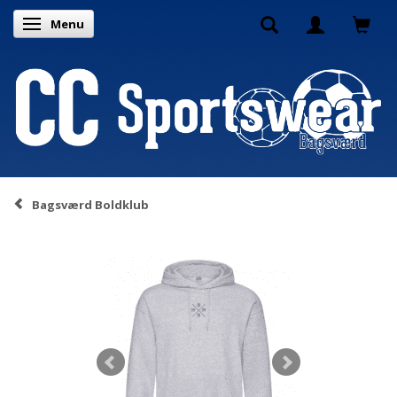
Menu
Skifte navigation
Bagsværd Boldklub