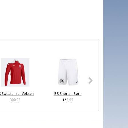
 Sweatshirt - Voksen
BB Shorts - Børn
BB Sweatshirt 
300,00
150,00
300,00