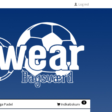
Log ind
0
iga Padel
Indkøbskurv