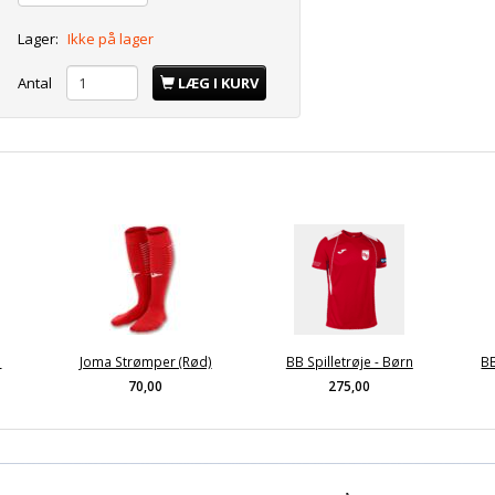
Lager:
Ikke på lager
Antal
LÆG I KURV
n
Joma Strømper (Rød)
BB Spilletrøje - Børn
BB
70,00
275,00