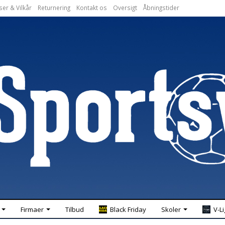
ser & Vilkår
Returnering
Kontakt os
Oversigt
Åbningstider
Firmaer
Tilbud
Black Friday
Skoler
V-L