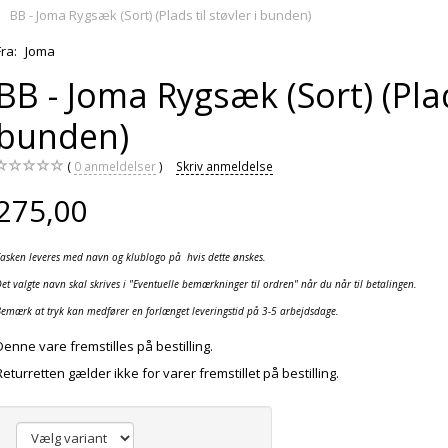
BB - Joma Rygsæk (Sort) (Plads til støvler i bunden)
Fra:
Joma
BB - Joma Rygsæk (Sort) (Plads
bunden)
0
anmeldelser
Skriv anmeldelse
275,00
Tasken leveres med navn og klublogo på hvis dette ønskes.
et valgte navn skal skrives i "Eventuelle bemærkninger til ordren" når du når til betalingen.
emærk at tryk kan medfører en forlænget leveringstid på 3-5 arbejdsdage.
Denne vare fremstilles på bestilling.
Returretten gælder ikke for varer fremstillet på bestilling.