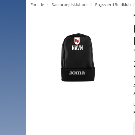
Forside
Samarbejdsklubber
Bagsværd Boldklub
D
B