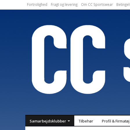
Fortrolighed
Fragt og levering
Om CC Sportswear
Betingel
Samarbejdsklubber
Tilbehør
Profil & Firmatøj