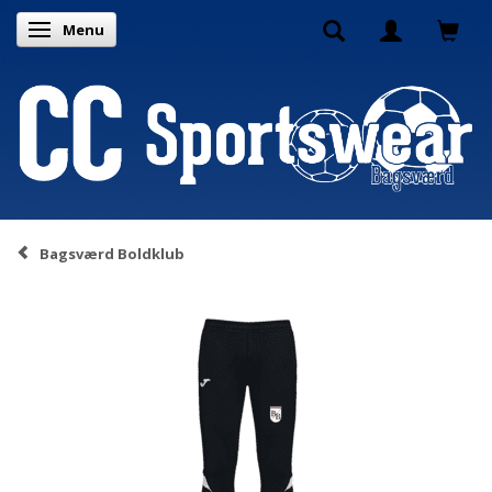
Menu
Skifte navigation
Bagsværd Boldklub