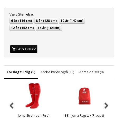
Vælg
Størrelse:
6 år (116 cm)
8 år (128 cm)
10 år (140 cm)
12 år (152 cm)
14 år (164 cm)
LÆG I KURV
Forslag til dig (5)
Andre købte også (10)
Anmeldelser (0)
Joma Strømper (Rød)
BB - Joma Rygsæk (Plads til