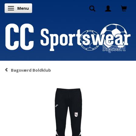
Menu
Skifte navigation
Bagsværd Boldklub