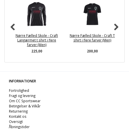
Nørre Fælled Skole - Craft
Nørre Fælled Skole - Craft T
N
Langærmet t shirt i flere
shirt i flere farver (Men)
farver (Men)
225,00
200,00
INFORMATIONER
Fortrolighed
Fragt og levering
Om CC Sportswear
Betingelser & Vilkår
Returnering
Kontakt os
Oversigt
Åbningstider