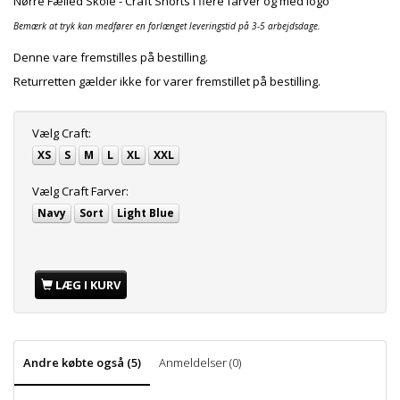
Nørre Fælled Skole - Craft Shorts i flere farver og med logo
Bemærk at tryk kan medfører en forlænget leveringstid på 3-5 arbejdsdage.
Denne vare fremstilles på bestilling.
Returretten gælder ikke for varer fremstillet på bestilling.
Vælg
Craft:
XS
S
M
L
XL
XXL
Vælg
Craft Farver:
Navy
Sort
Light Blue
LÆG I KURV
Andre købte også (5)
Anmeldelser (0)