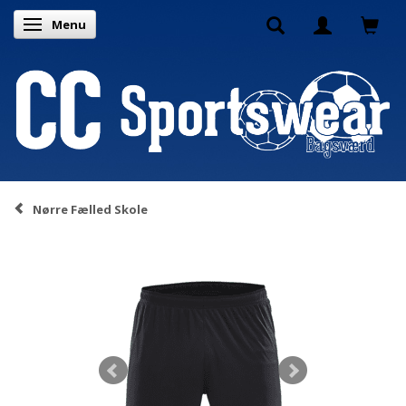
Menu
Skifte navigation
Nørre Fælled Skole