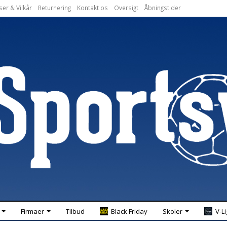
ser & Vilkår
Returnering
Kontakt os
Oversigt
Åbningstider
Firmaer
Tilbud
Black Friday
Skoler
V-L