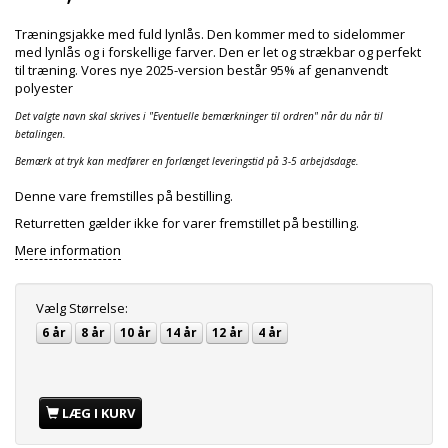
Træningsjakke med fuld lynlås. Den kommer med to sidelommer
med lynlås og i forskellige farver. Den er let og strækbar og perfekt
til træning. Vores nye 2025-version består 95% af genanvendt
polyester
Det valgte navn skal skrives i "Eventuelle bemærkninger til ordren" når du når til
betalingen.
Bemærk at tryk kan medfører en forlænget leveringstid på 3-5 arbejdsdage.
Denne vare fremstilles på bestilling.
Returretten gælder ikke for varer fremstillet på bestilling.
Mere information
Vælg
Størrelse:
6 år
8 år
10 år
14 år
12 år
4 år
LÆG I KURV