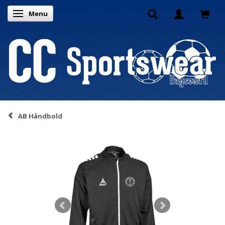
Menu
Skifte navigation
AB Håndbold