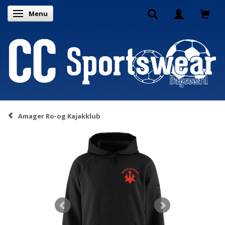
Menu
Skifte navigation
Amager Ro-og Kajakklub