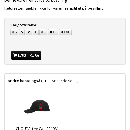
Denne vare fremstilles på bestilling.
Returretten gælder ikke for varer fremstillet på bestilling.
Vælg
Størrelse:
XS
S
M
L
XL
XXL
XXXL
LÆG I KURV
Andre købte også (1)
Anmeldelser (0)
CLIQUE Active Cap 024084