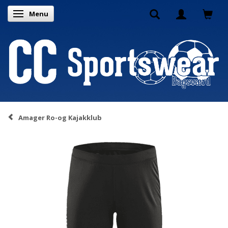
Menu
Skifte navigation
Amager Ro-og Kajakklub