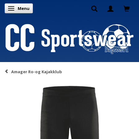
Menu
Skifte navigation
Amager Ro-og Kajakklub