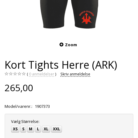
Zoom
Kort Tights Herre (ARK)
0
anmeldelser
Skriv anmeldelse
265,00
Model/varenr.:
1907373
Vælg
Størrelse:
XS
S
M
L
XL
XXL