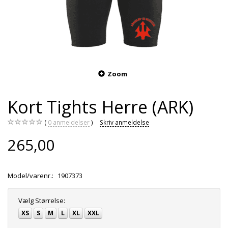
Zoom
Kort Tights Herre (ARK)
0
anmeldelser
Skriv anmeldelse
265,00
Model/varenr.:
1907373
Vælg
Størrelse:
XS
S
M
L
XL
XXL