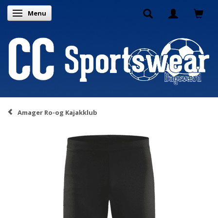
Menu
Skifte navigation
Amager Ro-og Kajakklub