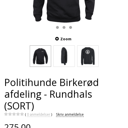
Zoom
Politihunde Birkerød
afdeling - Rundhals
(SORT)
0
anmeldelser
Skriv anmeldelse
275,00