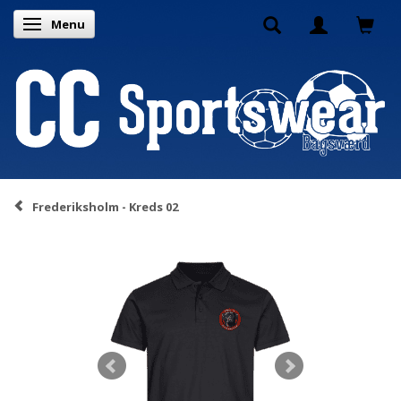
Menu
Skifte navigation
Frederiksholm - Kreds 02