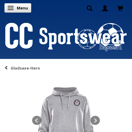
Menu
Skifte navigation
Gladsaxe-Hero