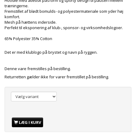
Hoodie med atletisk pasform og sporty design til pausen mellem
træningerne.
Fremstillet af blødt bomulds- og polyestermateriale som yder høj
komfort.
Mesh på hættens inderside.
Perfekt til eksponering af klub-, sponsor- og virksomhedslogoer.
65% Polyester 35% Cotton
Det er med klublogo på brystet og navn på ryggen.
Denne vare fremstilles på bestilling.
Returretten gælder ikke for varer fremstillet på bestilling.
LÆG I KURV