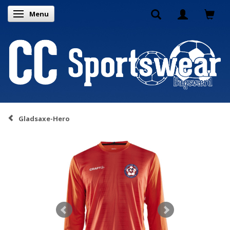
Menu
Skifte navigation
Gladsaxe-Hero