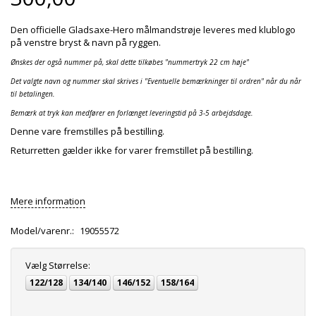
Den officielle Gladsaxe-Hero målmandstrøje leveres med klublogo
på venstre bryst & navn på ryggen.
Ønskes der også nummer på, skal dette tilkøbes "nummertryk 22 cm høje"
Det valgte navn og nummer skal skrives i "Eventuelle bemærkninger til ordren" når du når
til betalingen.
Bemærk at tryk kan medfører en forlænget leveringstid på 3-5 arbejdsdage.
Denne vare fremstilles på bestilling.
Returretten gælder ikke for varer fremstillet på bestilling.
Mere information
Model/varenr.:
19055572
Vælg
Størrelse:
122/128
134/140
146/152
158/164