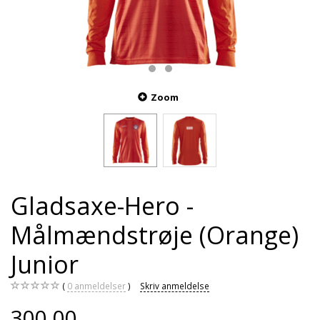
Zoom
Gladsaxe-Hero -
Målmændstrøje (Orange)
Junior
0
anmeldelser
Skriv anmeldelse
300,00