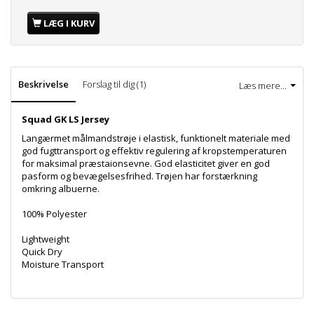
LÆG I KURV
Beskrivelse
Forslag til dig (1)
Læs mere...
Squad GK LS Jersey
Langærmet målmandstrøje i elastisk, funktionelt materiale med
god fugttransport og effektiv regulering af kropstemperaturen
for maksimal præstaionsevne. God elasticitet giver en god
pasform og bevægelsesfrihed. Trøjen har forstærkning
omkring albuerne.
100% Polyester
Lightweight
Quick Dry
Moisture Transport