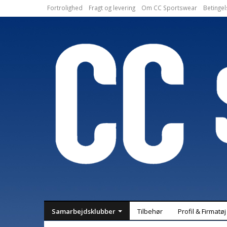
Fortrolighed
Fragt og levering
Om CC Sportswear
Betingel
Samarbejdsklubber
Tilbehør
Profil & Firmatøj