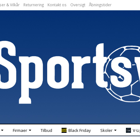
ser & Vilkår
Returnering
Kontakt os
Oversigt
Åbningstider
Firmaer
Tilbud
Black Friday
Skoler
V-L