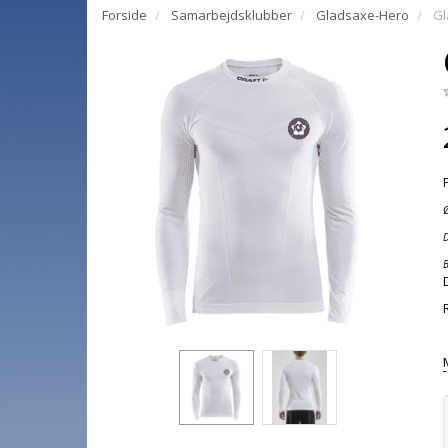
Forside
Samarbejdsklubber
Gladsaxe-Hero
Gl
D
B