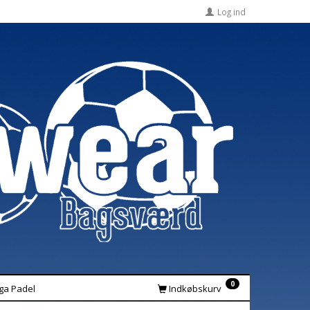
Log ind
0
iga Padel
Indkøbskurv