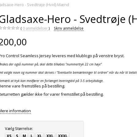
adsaxe-Hero - Svedtrøje (Hvid) Mænd
Gladsaxe-Hero - Svedtrøje 
0
anmeldelser
Skriv anmeldelse
200,00
Pro Control Seamless Jersey leveres med klublogo på venstre bryst.
Ønskes der også nummer på, skal dette tilkøbes "nummertryk 22 cm høje"
et valgte navn og nummer skal skrives i "Eventuelle bemærkninger til ordren" når du når til betal
emærk at tryk kan medfører en forlænget leveringstid på 3-5 arbejdsdage.
Denne vare fremstilles på bestilling.
Returretten gælder ikke for varer fremstillet på bestilling.
Mere information
Vælg
Størrelse:
XS
S
M
L
XL
XXL
XXXL