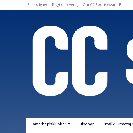
Fortrolighed
Fragt og levering
Om CC Sportswear
Betingel
Samarbejdsklubber
Tilbehør
Profil & Firmatøj