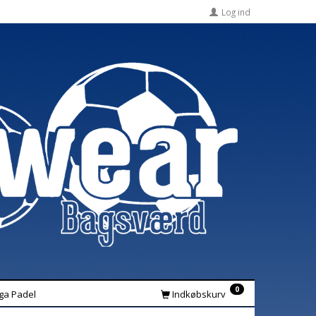
Log ind
0
iga Padel
Indkøbskurv