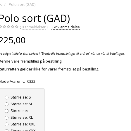
k
Polo sort (GAD)
Polo sort (GAD)
0
anmeldelser
Skriv anmeldelse
225,00
e valgte initialer skal skrives i "Eventuelle bemærkninger til ordren" når du når til betalingen.
Denne vare fremstilles på bestilling.
Returretten gælder ikke for varer fremstillet på bestilling.
Model/varenr.:
0322
Størrelse:
S
Størrelse:
M
Størrelse:
L
Størrelse:
XL
Størrelse:
XXL
Størrelse:
XXXL