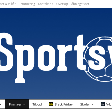
ser & Vilkår
Returnering
Kontakt os
Oversigt
Åbningstider
Firmaer
Tilbud
Black Friday
Skoler
V-L