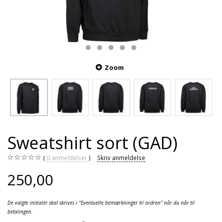
Zoom
Sweatshirt sort (GAD)
0
anmeldelser
Skriv anmeldelse
250,00
De valgte initialer skal skrives i "Eventuelle bemærkninger til ordren" når du når til
betalingen.