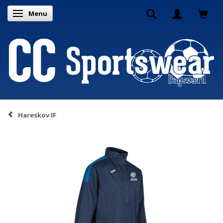
Menu
Skifte navigation
Hareskov IF