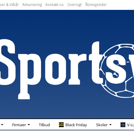
ser & Vilkår
Returnering
Kontakt os
Oversigt
Åbningstider
Firmaer
Tilbud
Black Friday
Skoler
V-L