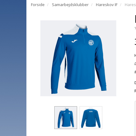
Forside
Samarbejdsklubber
Hareskov IF
Hares
D
B