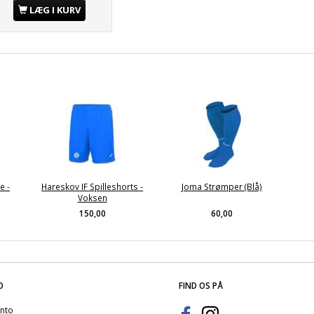
LÆG I KURV
e -
Hareskov IF Spilleshorts -
Joma Strømper (Blå)
Voksen
150,00
60,00
O
FIND OS PÅ
nto