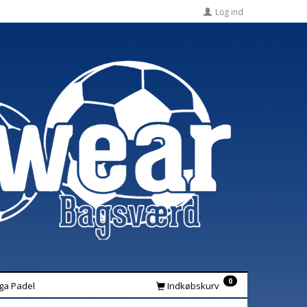
Log ind
0
iga Padel
Indkøbskurv