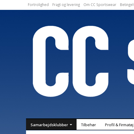
Fortrolighed
Fragt og levering
Om CC Sportswear
Betingel
Samarbejdsklubber
Tilbehør
Profil & Firmatøj