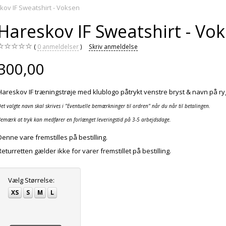
kov IF Sweatshirt - Voksen
Hareskov IF Sweatshirt - Vo
0
anmeldelser
Skriv anmeldelse
300,00
Hareskov IF træningstrøje med klublogo påtrykt venstre bryst & navn på r
et valgte navn skal skrives i "Eventuelle bemærkninger til ordren" når du når til betalingen.
emærk at tryk kan medfører en forlænget leveringstid på 3-5 arbejdsdage.
Denne vare fremstilles på bestilling.
Returretten gælder ikke for varer fremstillet på bestilling.
Vælg
Størrelse:
XS
S
M
L