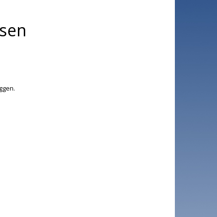
ksen
yggen.