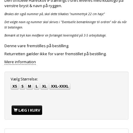
Den officielle Hareskov IF trænings t-shirt leveres med klublogo på
venstre bryst & navn på ryggen.
Ønskes der også nummer på, skal dette tilkøbes "nummertryk 22 cm høje"
Det valgte navn og nummer skal skrives i "Eventuelle bemærkninger til ordren" når du når
til betalingen.
Bemærk at tryk kan medfører en forlænget leveringstid på 3-5 arbejdsdage.
Denne vare fremstilles på bestilling.
Returretten gælder ikke for varer fremstillet på bestilling.
Mere information
Vælg
Størrelse:
XS
S
M
L
XL
XXL-XXXL
LÆG I KURV