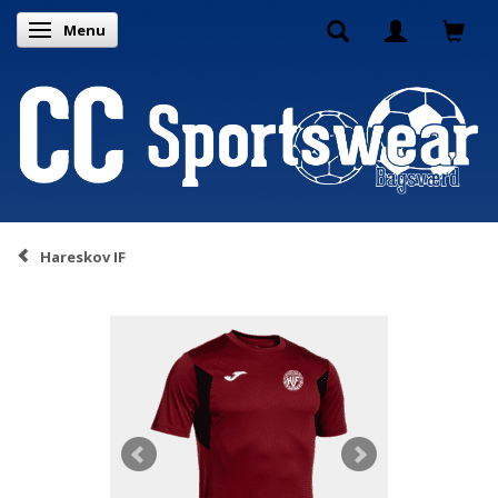
Menu
Skifte navigation
Hareskov IF