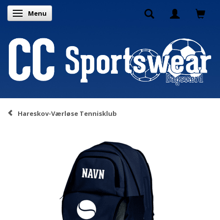
Menu
Skifte navigation
Hareskov-Værløse Tennisklub