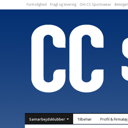
Fortrolighed
Fragt og levering
Om CC Sportswear
Betingel
Samarbejdsklubber
Tilbehør
Profil & Firmatøj