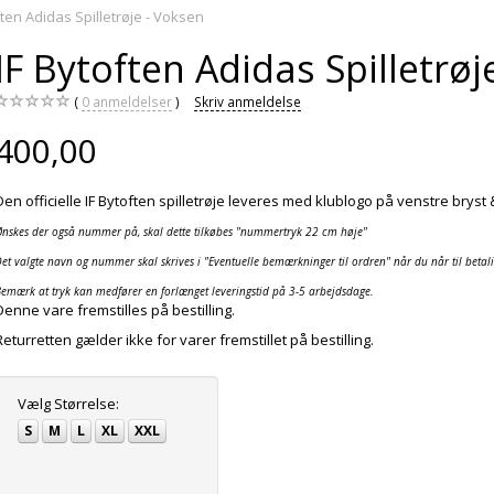
ften Adidas Spilletrøje - Voksen
IF Bytoften Adidas Spilletrøj
0
anmeldelser
Skriv anmeldelse
400,00
Den officielle IF Bytoften spilletrøje leveres med klublogo på venstre bryst
Ønskes der også nummer på, skal dette tilkøbes "nummertryk 22 cm høje"
et valgte navn og nummer skal skrives i "Eventuelle bemærkninger til ordren" når du når til betal
emærk at tryk kan medfører en forlænget leveringstid på 3-5 arbejdsdage.
Denne vare fremstilles på bestilling.
Returretten gælder ikke for varer fremstillet på bestilling.
Vælg
Størrelse:
S
M
L
XL
XXL