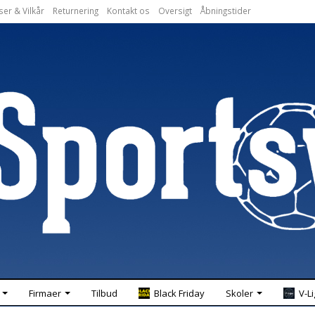
ser & Vilkår
Returnering
Kontakt os
Oversigt
Åbningstider
Firmaer
Tilbud
Black Friday
Skoler
V-L