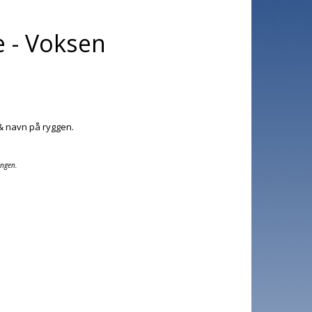
e - Voksen
 & navn på ryggen.
ingen.