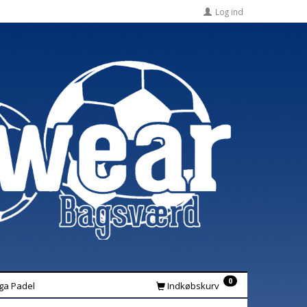
Log ind
0
iga Padel
Indkøbskurv