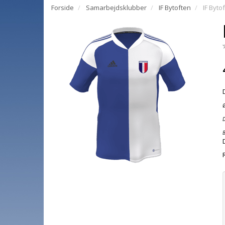
Forside
Samarbejdsklubber
IF Bytoften
IF Byto
D
B