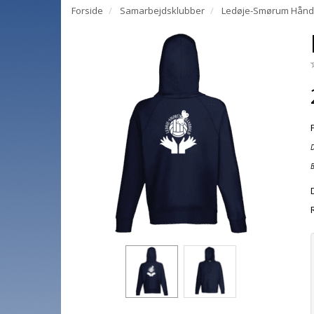
Forside
Samarbejdsklubber
Ledøje-Smørum Hånd
D
B