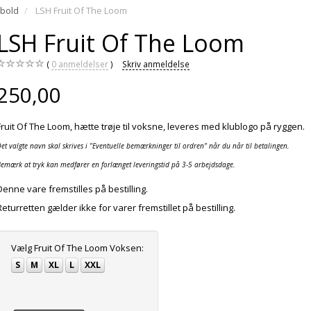
bold
LSH Fruit Of The Loom
LSH Fruit Of The Loom
0
anmeldelser
Skriv anmeldelse
250,00
Fruit Of The Loom, hætte trøje til voksne, leveres med klublogo på ryggen.
et valgte navn skal skrives i "Eventuelle bemærkninger til ordren" når du når til betalingen.
emærk at tryk kan medfører en forlænget leveringstid på 3-5 arbejdsdage.
Denne vare fremstilles på bestilling.
Returretten gælder ikke for varer fremstillet på bestilling.
Vælg
Fruit Of The Loom Voksen:
S
M
XL
L
XXL