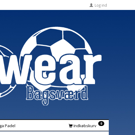
Log ind
0
iga Padel
Indkøbskurv