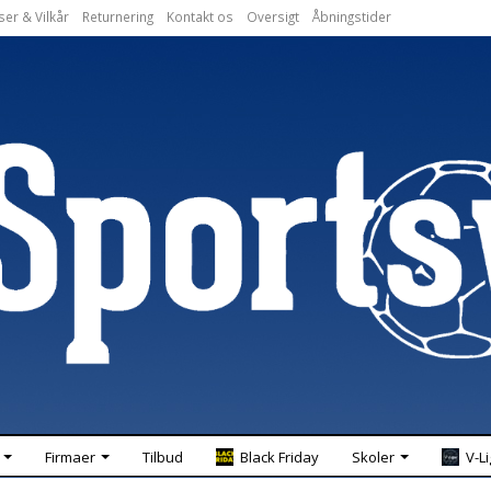
ser & Vilkår
Returnering
Kontakt os
Oversigt
Åbningstider
Firmaer
Tilbud
Black Friday
Skoler
V-L