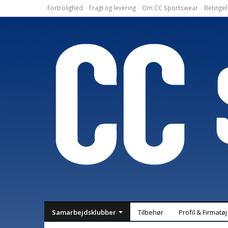
Fortrolighed
Fragt og levering
Om CC Sportswear
Betingel
Samarbejdsklubber
Tilbehør
Profil & Firmatøj