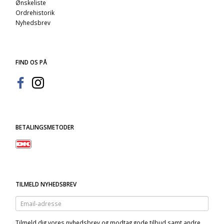
Ønskeliste
Ordrehistorik
Nyhedsbrev
FIND OS PÅ
BETALINGSMETODER
TILMELD NYHEDSBREV
Email-
adresse
Tilmeld dig vores nyhedsbrev og modtag gode tilbud samt andre