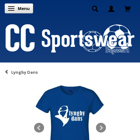
Menu
Skifte navigation
Lyngby Dans