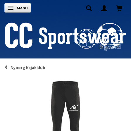
Menu
Skifte navigation
Nyborg Kajakklub