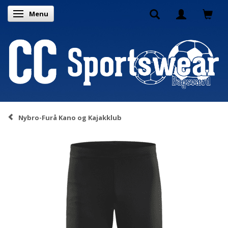
Menu
Skifte navigation
Nybro-Furå Kano og Kajakklub