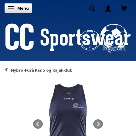
Menu
Skifte navigation
Nybro-Furå Kano og Kajakklub