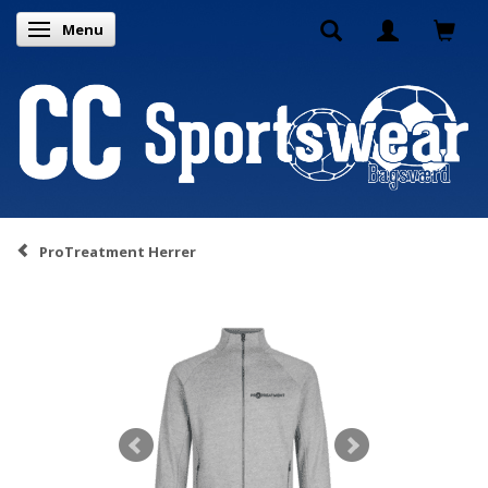
Menu
Skifte navigation
ProTreatment Herrer