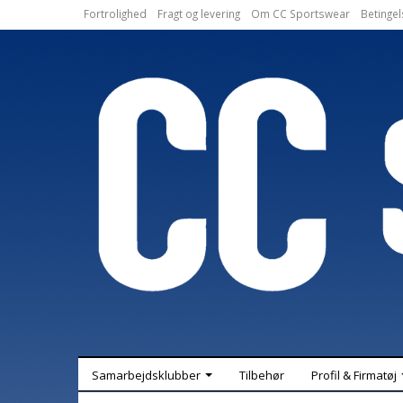
Fortrolighed
Fragt og levering
Om CC Sportswear
Betingel
Samarbejdsklubber
Tilbehør
Profil & Firmatøj