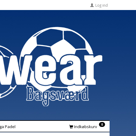
Log ind
0
iga Padel
Indkøbskurv