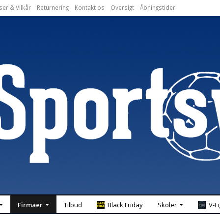
ser & Vilkår
Returnering
Kontakt os
Oversigt
Åbningstider
Firmaer
Tilbud
Black Friday
Skoler
V-L