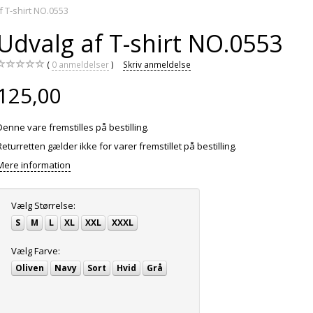
f T-shirt NO.0553
Udvalg af T-shirt NO.0553
0
anmeldelser
Skriv anmeldelse
125,00
Denne vare fremstilles på bestilling.
Returretten gælder ikke for varer fremstillet på bestilling.
Mere information
Vælg
Størrelse:
S
M
L
XL
XXL
XXXL
Vælg
Farve:
Oliven
Navy
Sort
Hvid
Grå