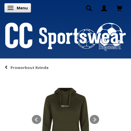
Menu
Skifte navigation
Proworkout Kvinde