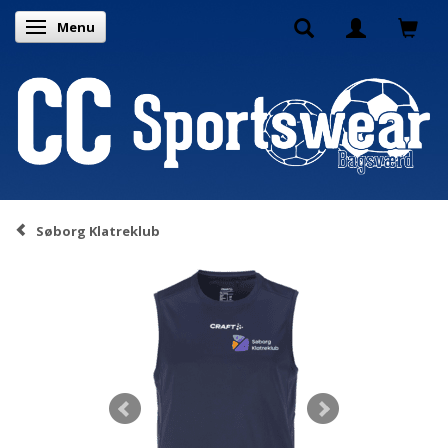
Menu
Skifte navigation
Søborg Klatreklub