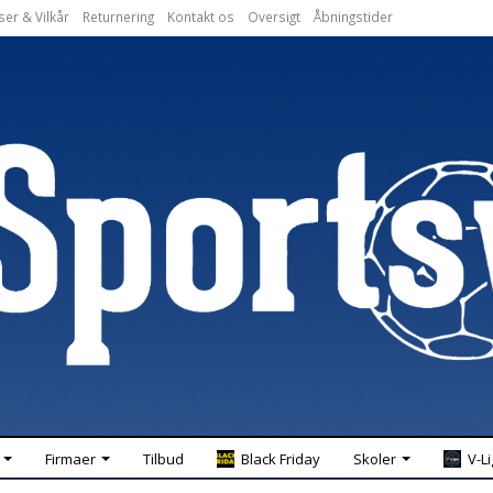
ser & Vilkår
Returnering
Kontakt os
Oversigt
Åbningstider
Firmaer
Tilbud
Black Friday
Skoler
V-L