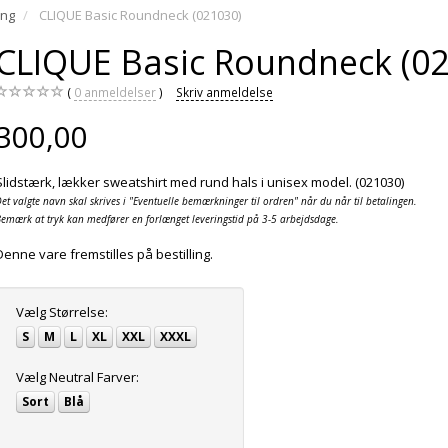
ing
CLIQUE Basic Roundneck (021030)
CLIQUE Basic Roundneck (0
0
anmeldelser
Skriv anmeldelse
300,00
Slidstærk, lækker sweatshirt med rund hals i unisex model. (021030)
et valgte navn skal skrives i "Eventuelle bemærkninger til ordren" når du når til betalingen.
emærk at tryk kan medfører en forlænget leveringstid på 3-5 arbejdsdage.
Denne vare fremstilles på bestilling.
Vælg
Størrelse:
S
M
L
XL
XXL
XXXL
Vælg
Neutral Farver:
Sort
Blå