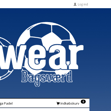
Log ind
0
iga Padel
Indkøbskurv