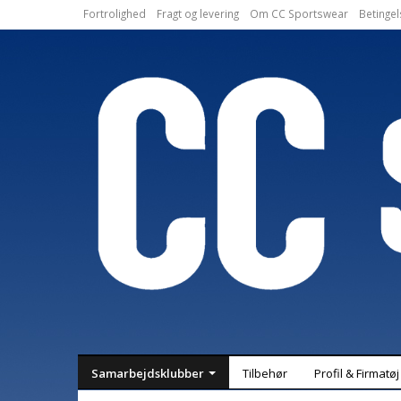
Fortrolighed
Fragt og levering
Om CC Sportswear
Betingel
Samarbejdsklubber
Tilbehør
Profil & Firmatøj