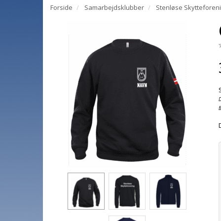
Forside
Samarbejdsklubber
Stenløse Skytteforen
D
B