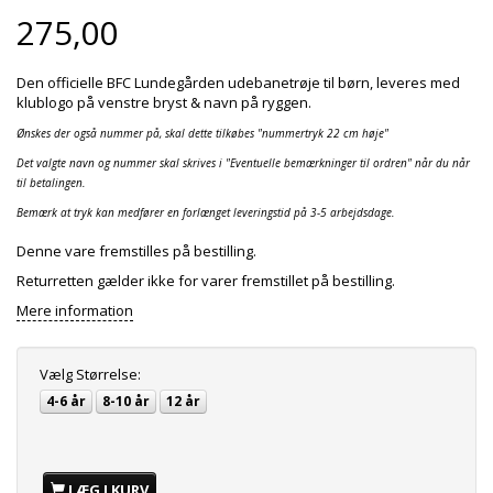
275,00
Den officielle BFC Lundegården udebanetrøje til børn, leveres med
klublogo på venstre bryst & navn på ryggen.
Ønskes der også nummer på, skal dette tilkøbes "nummertryk 22 cm høje"
Det valgte navn og nummer skal skrives i "Eventuelle bemærkninger til ordren" når du når
til betalingen.
Bemærk at tryk kan medfører en forlænget leveringstid på 3-5 arbejdsdage.
Denne vare fremstilles på bestilling.
Returretten gælder ikke for varer fremstillet på bestilling.
Mere information
Vælg
Størrelse:
4-6 år
8-10 år
12 år
LÆG I KURV