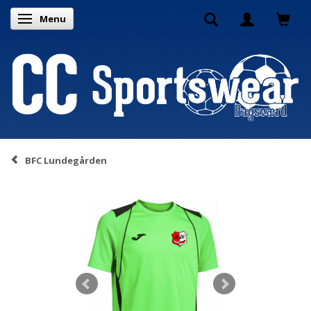
Menu
Skifte navigation
BFC Lundegården