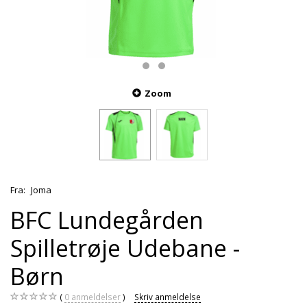
Zoom
Fra:
Joma
BFC Lundegården
Spilletrøje Udebane -
Børn
0
anmeldelser
Skriv anmeldelse