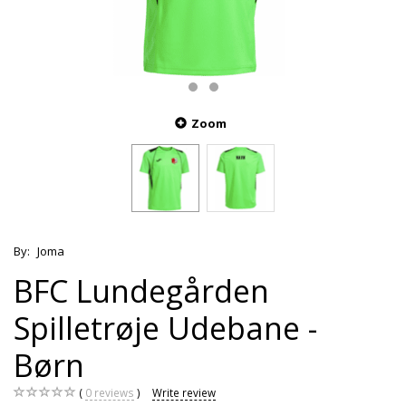
Zoom
By:
Joma
BFC Lundegården
Spilletrøje Udebane -
Børn
0
reviews
Write review