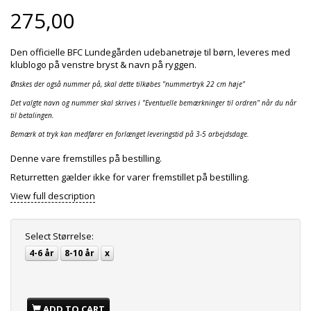
275,00
Den officielle BFC Lundegården udebanetrøje til børn, leveres med
klublogo på venstre bryst & navn på ryggen.
Ønskes der også nummer på, skal dette tilkøbes "nummertryk 22 cm høje"
Det valgte navn og nummer skal skrives i "Eventuelle bemærkninger til ordren" når du når
til betalingen.
Bemærk at tryk kan medfører en forlænget leveringstid på 3-5 arbejdsdage.
Denne vare fremstilles på bestilling.
Returretten gælder ikke for varer fremstillet på bestilling.
View full description
Select
Størrelse:
4-6 år
8-10 år
x
ADD TO CART