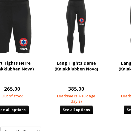
rt Tights Herre
Lang Tights Dame
Lang
akklubben Nova)
(Kajakklubben Nova)
(Kaja
265,00
385,00
Out of stock
Leadtime is 7-10 dage
Leadt
day(s)
See all options
See all options
Se