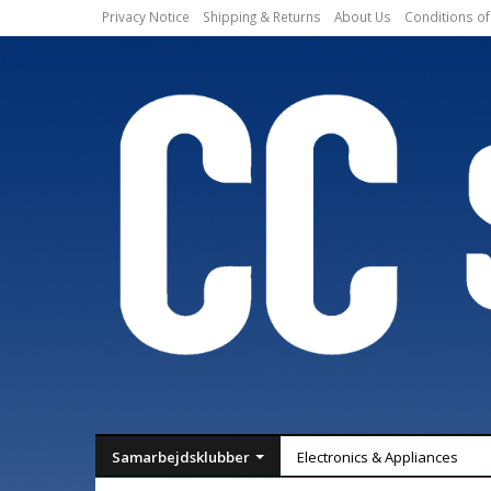
Privacy Notice
Shipping & Returns
About Us
Conditions of
Samarbejdsklubber
Electronics & Appliances