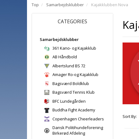
Top
Samarbejdsklubber
Kajakklubben Nova
Ka
CATEGORIES
Samarbejdsklubber
361 Kano- og Kajakklub
AB Håndbold
Albertslund BS 72
Amager Ro-og Kajakklub
Bagsværd Boldklub
Bagsværd Tennis Klub
BFC Lundegården
Buddha Fight Academy
Sort By:
Copenhagen Cheerleaders
Dansk Politihundeforening
Birkerød Afdeling