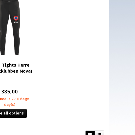
 Tights Herre
kklubben Nova)
385,00
ime is 7-10 dage
day(s)
e all options