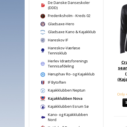
De Danske Danseskoler
(DDD)
Frederiksholm - Kreds 02
Gladsaxe-Hero
Gladsaxe Kano & Kajakklub
Hareskov IF
Hareskov-Værløse
Tennisklub
Herlev Idrætsforenings
Cr
Tennisafdeling
seam
Høruphav Ro- og Kajakklub
(Kaj
IF Bytoften
Kajakklubben Neptun
Only 4
Kajakklubben Nova
Kajakklubben Esrum Sø
Kano- og Kajakklubben
Nord