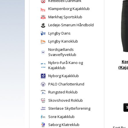
Kettlebell Danmark
Klampenborg Kajakklub
Mørkhøj Sportsklub
Ledøje-Smørum Håndbold
Lyngby Dans
Lyngby Kanoklub
Nordsjællands
Svæveflyveklub
Ko
Nybro-Furå Kano og
(Kaj
Kajakklub
Nyborg Kajakklub
PALO Charlottenlund
Rungsted Roklub
Skovshoved Roklub
Stenløse Skytteforening
Sorø Kajakklub
Søborg Klatreklub
Sort By: