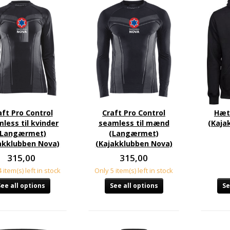
aft Pro Control
Craft Pro Control
Hæt
less til kvinder
seamless til mænd
(Kaja
(Langærmet)
(Langærmet)
akklubben Nova)
(Kajakklubben Nova)
315,00
315,00
 item(s) left in stock
Only 5 item(s) left in stock
See all options
See all options
Se