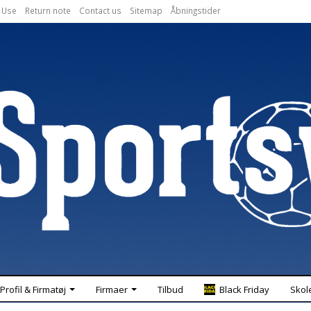
 Use
Return note
Contact us
Sitemap
Åbningstider
Profil & Firmatøj
Firmaer
Tilbud
Black Friday
Skol