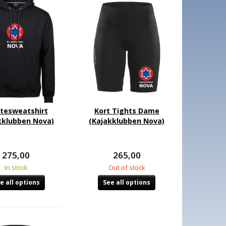
tesweatshirt
Kort Tights Dame
kklubben Nova)
(Kajakklubben Nova)
275,00
265,00
In stock
Out of stock
e all options
See all options