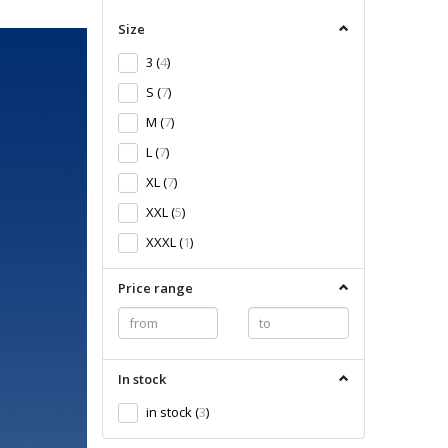
filter
Size
3
(
4
)
S
(
7
)
M
(
7
)
L
(
7
)
XL
(
7
)
XXL
(
5
)
XXXL
(
1
)
Price range
In stock
in stock
(
3
)