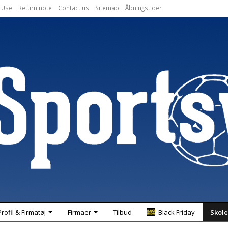
 Use
Return note
Contact us
Sitemap
Åbningstider
Profil & Firmatøj
Firmaer
Tilbud
Black Friday
Skole