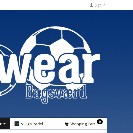
Sign in
0
r
V-Liga Padel
Shopping Cart