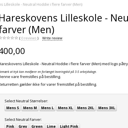
 Lilleskole - Neutral Hoddie i flere farver (Men)
Hareskovens Lilleskole - Neu
farver (Men)
0
reviews
Write review
400,00
Hareskovens Lilleskole - Neutral Hoddie i flere farver (Men) med logo påtry
emærk at tryk kan medfører en forlænget leveringstid på 3-5 arbejdsdage.
Denne vare fremstilles på bestilling.
Returretten gælder ikke for varer fremstillet på bestilling.
Select
Neutral Størrelser:
Mens S
Mens M
Mens L
Mens XL
Mens 2XL
Mens 3XL
Select
Neutral Farver:
Pink
Grey
Green
Lime
Light Pink