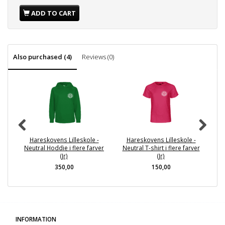
ADD TO CART
Also purchased (4)
Reviews (0)
Hareskovens Lilleskole -
Hareskovens Lilleskole -
Neutral Hoddie i flere farver
Neutral T-shirt i flere farver
Ne
(Jr)
(Jr)
350,00
150,00
INFORMATION