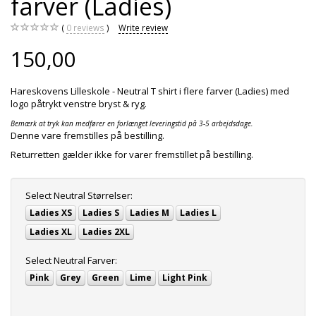
farver (Ladies)
0
reviews
Write review
150,00
Hareskovens Lilleskole - Neutral T shirt i flere farver (Ladies) med
logo påtrykt venstre bryst & ryg.
Bemærk at tryk kan medfører en forlænget leveringstid på 3-5 arbejdsdage.
Denne vare fremstilles på bestilling.
Returretten gælder ikke for varer fremstillet på bestilling.
Select
Neutral Størrelser:
Ladies XS
Ladies S
Ladies M
Ladies L
Ladies XL
Ladies 2XL
Select
Neutral Farver:
Pink
Grey
Green
Lime
Light Pink