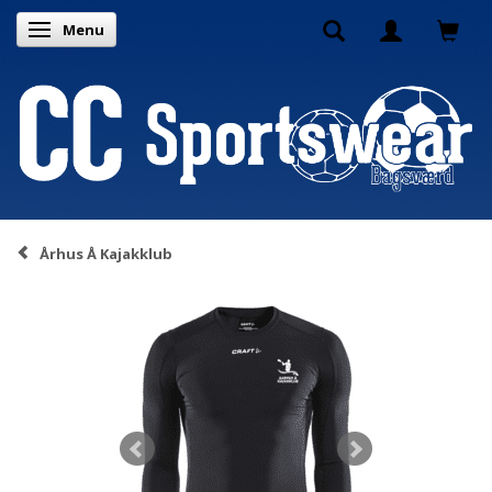
Menu
Toggle navigation
Århus Å Kajakklub