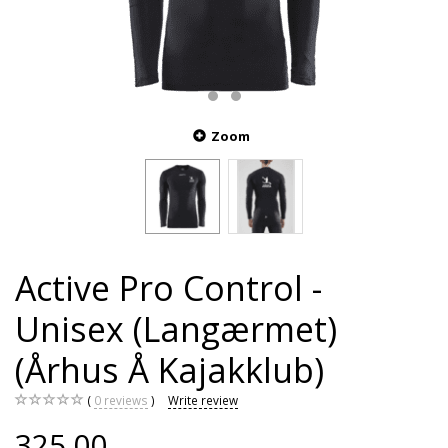
Zoom
Active Pro Control -
Unisex (Langærmet)
(Århus Å Kajakklub)
0
reviews
Write review
325,00