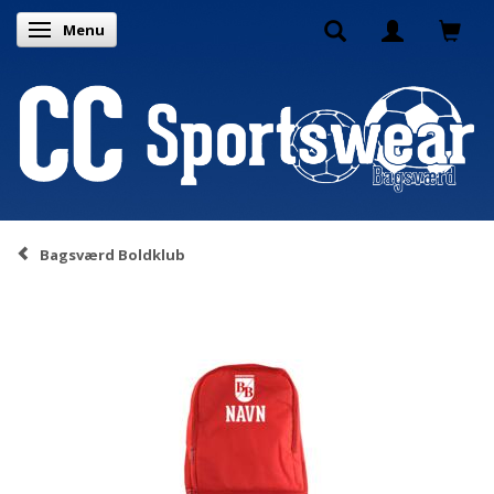
Menu
Toggle navigation
Bagsværd Boldklub